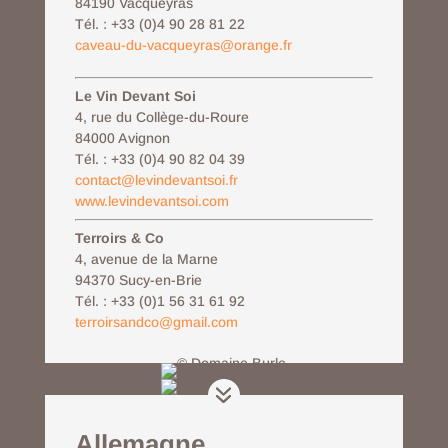
84190 Vacqueyras
Tél. : +33 (0)4 90 28 81 22
caveau-du-vacqueyras@orange.fr
Le Vin Devant Soi
4, rue du Collège-du-Roure
84000 Avignon
Tél. : +33 (0)4 90 82 04 39
contact@levindevantsoi.fr
www.levindevantsoi.com
Terroirs & Co
4, avenue de la Marne
94370 Sucy-en-Brie
Tél. : +33 (
0)1 56 31 61 92
terroirsandco@gmail.com
Allemagne