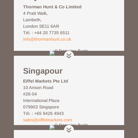
Thorman Hunt & Co Limited
4 Pratt Walk,
Lambeth,
London SE11 6AR
Tél. :
+44 20 7735 6511
info@thormanhunt.co.uk
Singapour
Eiffel Markets Pte Ltd
10 Anson Road
#26-04
International Plaza
079903 Singapore
Tél. : +65 9426 4943
sales@eiffelmarkets.com