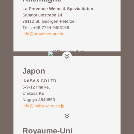
La Provence Weine & Spezialitäten
Sanatoriumstrabe 14
78112 St. Georgen-Peterzell
Tél. :
+49 7724 9493156
info@provence-pur.de
Japon
INABA & CO LTD
5-9-12 Imaike,
Chikusa Ku
Nagoya 4640850
info@inaba-wine.co.jp
Royaume-Uni