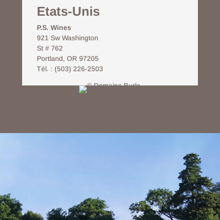
Etats-Unis
P.S. Wines
921 Sw Washington
St # 762
Portland, OR 97205
Tél. : (503) 226-2503