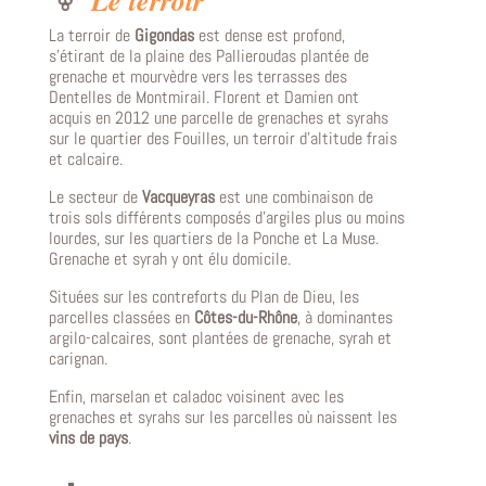
Le terroir
La terroir de
Gigondas
est dense est profond,
s’étirant de la plaine des Pallieroudas plantée de
grenache et mourvèdre vers les terrasses des
Dentelles de Montmirail. Florent et Damien ont
acquis en 2012 une parcelle de grenaches et syrahs
sur le quartier des Fouilles, un terroir d’altitude frais
et calcaire.
Le secteur de
Vacqueyras
est une combinaison de
trois sols différents composés d’argiles plus ou moins
lourdes, sur les quartiers de la Ponche et La Muse.
Grenache et syrah y ont élu domicile.
Situées sur les contreforts du Plan de Dieu, les
parcelles classées en
C
ôtes-du-Rh
ône
, à dominantes
argilo-calcaires, sont plantées de grenache, syrah et
carignan.
Enfin, marselan et caladoc voisinent avec les
grenaches et syrahs sur les parcelles où naissent les
vins de pays
.