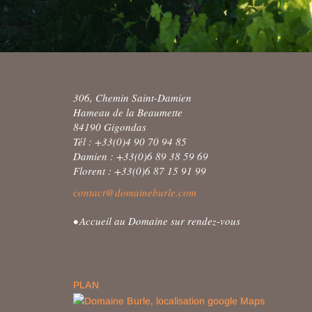
306, Chemin Saint-Damien
Hameau de la Beaumette
84190 Gigondas
Tél : +33(0)4 90 70 94 85
Damien : +33(0)6 89 38 59 69
Florent : +33(0)6 87 15 91 99
contact@domaineburle.com
• Accueil au Domaine sur rendez-vous
PLAN